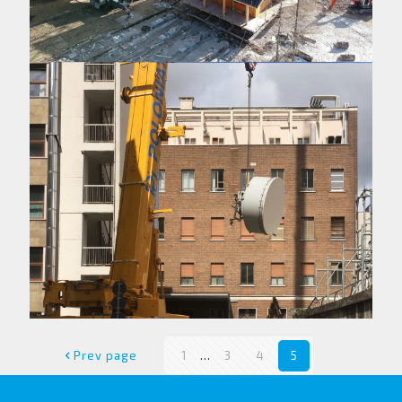
Casa Cortina d’Ampezzo
Rimozione parabole telefonia, Mestre (VE)
Prev page
1
...
3
4
5