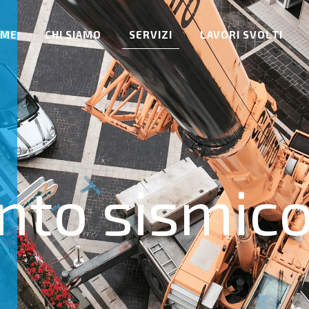
OME
CHI SIAMO
SERVIZI
LAVORI SVOLTI
to sismic