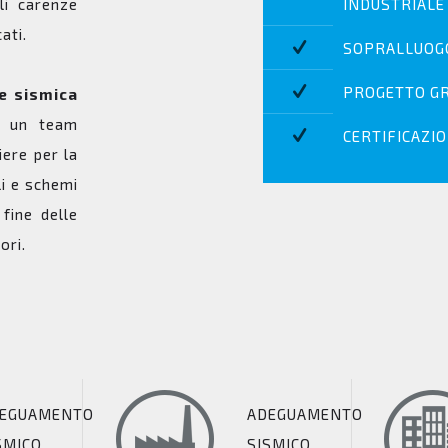
li carenze
INDUSTRIALE
ati.
SOPRALLUOGO
PROGETTO GRA
ne sismica
a un team
CERTIFICAZIO
iere per la
li e schemi
 fine delle
ori.
EGUAMENTO
ADEGUAMENTO
SMICO
SISMICO