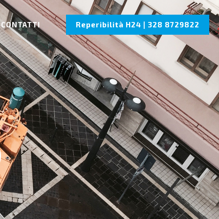
Reperibilità H24 | 328 8729822
CONTATTI
o